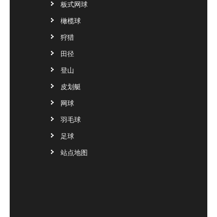
板式网球
橄榄球
狩猎
田径
登山
皮划艇
网球
羽毛球
足球
站点地图