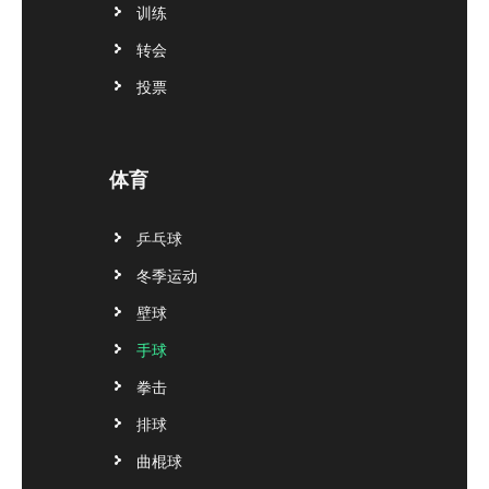
训练
转会
投票
体育
乒乓球
冬季运动
壁球
手球
拳击
排球
曲棍球