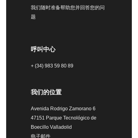
我们随时准备帮助您并回答您的问
题
呼叫中心
+ (34) 983 59 80 89
我们的位置
Avenida Rodrigo Zamorano 6
47151 Parque Tecnológico de
Boecillo Valladolid
电子邮件