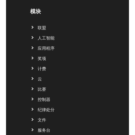
模块
联盟
人工智能
应用程序
奖项
计费
云
比赛
控制器
纪律处分
文件
服务台