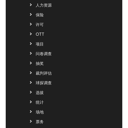
人力资源
保险
许可
OTT
项目
问卷调查
抽奖
裁判评估
球探调查
选拔
统计
场地
票务