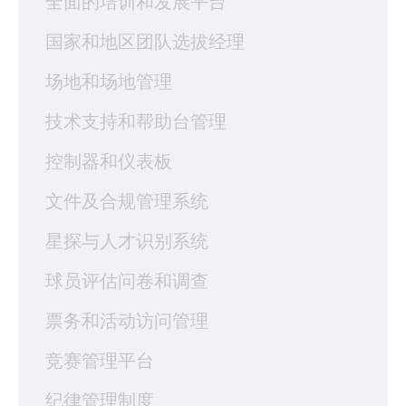
全面的培训和发展平台
国家和地区团队选拔经理
场地和场地管理
技术支持和帮助台管理
控制器和仪表板
文件及合规管理系统
星探与人才识别系统
球员评估问卷和调查
票务和活动访问管理
竞赛管理平台
纪律管理制度