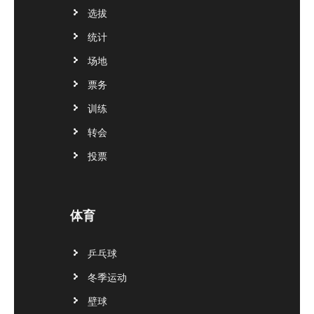
选拔
统计
场地
票务
训练
转会
投票
体育
乒乓球
冬季运动
壁球