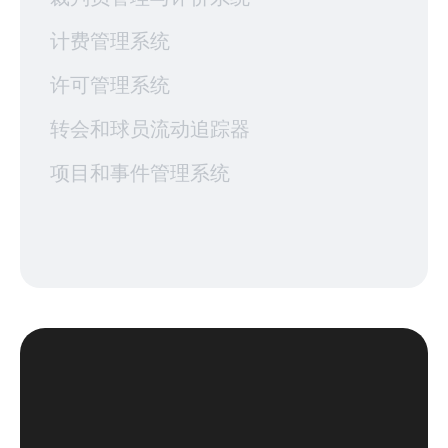
计费管理系统
许可管理系统
转会和球员流动追踪器
项目和事件管理系统