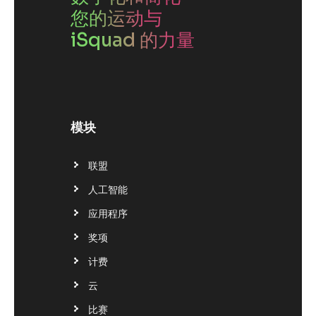
您的运动与
iSquad 的力量
模块
联盟
人工智能
应用程序
奖项
计费
云
比赛