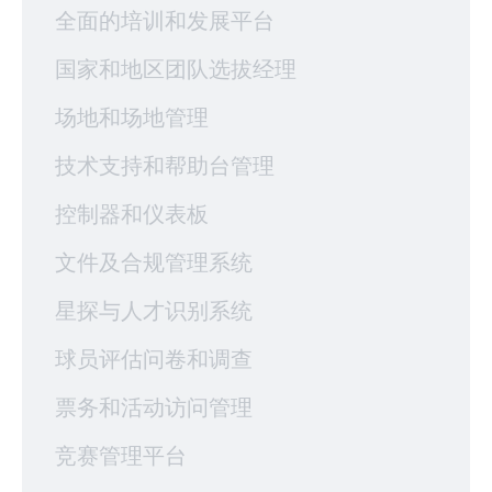
全面的培训和发展平台
国家和地区团队选拔经理
场地和场地管理
技术支持和帮助台管理
控制器和仪表板
文件及合规管理系统
星探与人才识别系统
球员评估问卷和调查
票务和活动访问管理
竞赛管理平台