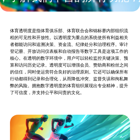
体育透明度是指体育俱乐部、体育联合会和锦标赛内部组织流
程的可见性和开放性。以透明度为重点的系统使所有利益相关
者都能访问和追溯决策、资金流、纪律处分和治理程序。审计
登记册、开放访问仪表板和自动报告等数字工具是这项工作的
核心。在透明的数字环境中，用户可以轻松监控关键决策、预
算和访问历史记录。透明度可以增强会员、赞助商和粉丝之间
的信任，同时使运营符合良好的治理原则。它还可以确保所有
行动都得到记录和合理化，从而降低冲突、监督失误和徇私舞
弊的风险。拥抱数字透明度的体育组织展现出专业精神，提升
了可信度，并支持公平和问责的文化。