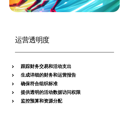
运营透明度
跟踪财务交易和活动支出
生成详细的财务和运营报告
确保符合组织标准
提供透明的活动数据访问权限
监控预算和资源分配