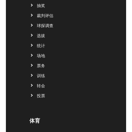
抽奖
裁判评估
球探调查
选拔
统计
场地
票务
训练
转会
投票
体育