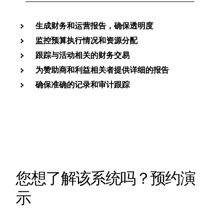
生成财务和运营报告，确保透明度
监控预算执行情况和资源分配
跟踪与活动相关的财务交易
为赞助商和利益相关者提供详细的报告
确保准确的记录和审计跟踪
您想了解该系统吗？预约演
示