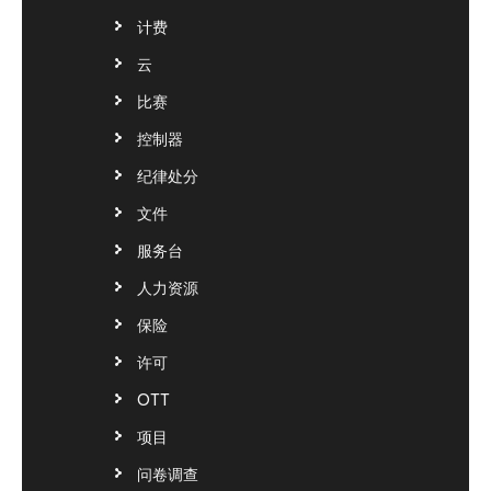
计费
云
比赛
控制器
纪律处分
文件
服务台
人力资源
保险
许可
OTT
项目
问卷调查