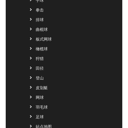
手球
拳击
排球
曲棍球
板式网球
橄榄球
狩猎
田径
登山
皮划艇
网球
羽毛球
足球
站点地图