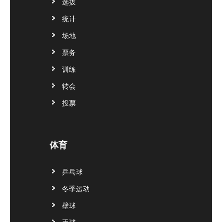
选拔
统计
场地
票务
训练
转会
投票
体育
乒乓球
冬季运动
壁球