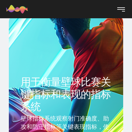
用于衡量壁球比赛关
键指标和表现的指标
系统
壁球指标系统观察射门准确度、助
攻和防守指标等关键表现指标，使