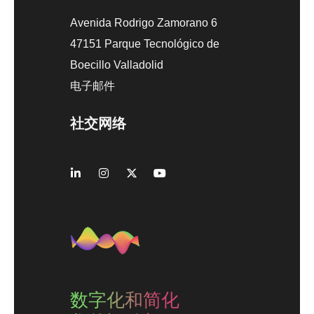
Avenida Rodrigo Zamorano 6
47151 Parque Tecnológico de
Boecillo Valladolid
电子邮件
社交网络
数字化和简化