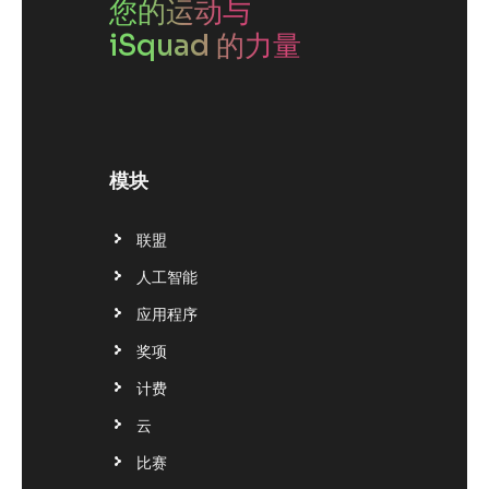
您的运动与
iSquad 的力量
模块
联盟
人工智能
应用程序
奖项
计费
云
比赛