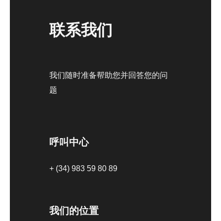
联系我们
我们随时准备帮助您并回答您的问
题
呼叫中心
+ (34) 983 59 80 89
我们的位置