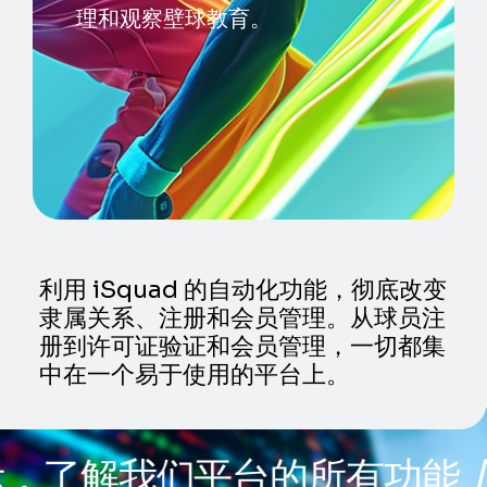
理和观察壁球教育。
利用 iSquad 的自动化功能，彻底改变
隶属关系、注册和会员管理。从球员注
册到许可证验证和会员管理，一切都集
中在一个易于使用的平台上。
，了解我们平台的所有功能
/