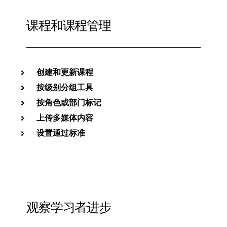
课程和课程管理
创建和更新课程
按级别分组工具
按角色或部门标记
上传多媒体内容
设置通过标准
观察学习者进步