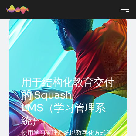
用于结构化教育交付
的 Squash
LMS（学习管理系
统）
使用学习管理系统以数字化方式管