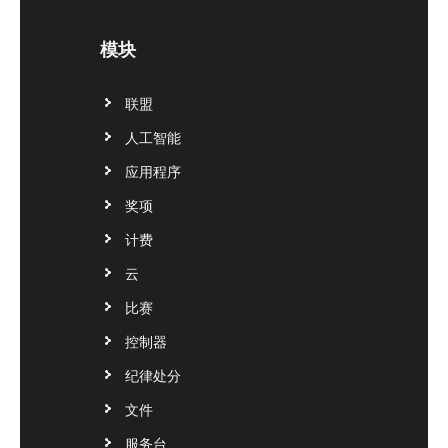
模块
联盟
人工智能
应用程序
奖项
计费
云
比赛
控制器
纪律处分
文件
服务台