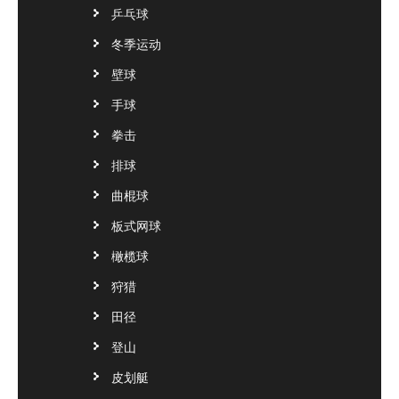
乒乓球
冬季运动
壁球
手球
拳击
排球
曲棍球
板式网球
橄榄球
狩猎
田径
登山
皮划艇