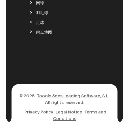
网球
羽毛球
足球
站点地图
© 2025
Toools 3oes Leading Software, S.L.
All rights reserved.
Privacy Policy
Legal Notice
Terms and
Conditions