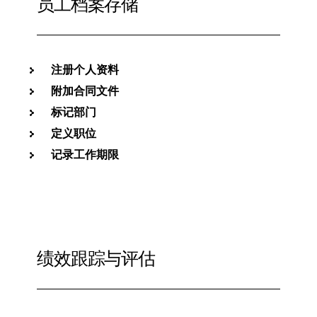
员工档案存储
注册个人资料
附加合同文件
标记部门
定义职位
记录工作期限
绩效跟踪与评估