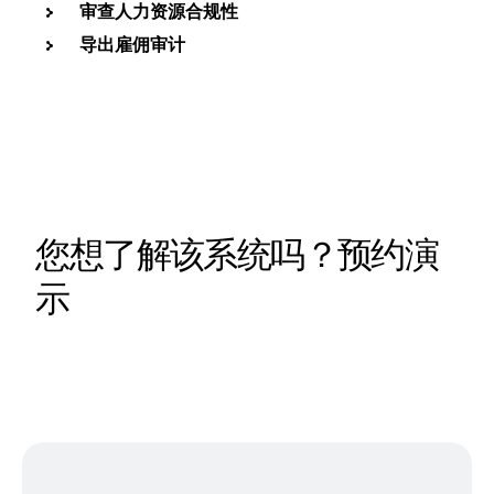
审查人力资源合规性
导出雇佣审计
您想了解该系统吗？预约演
示