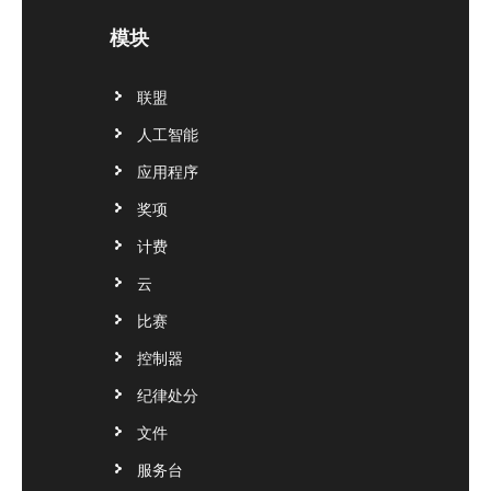
模块
联盟
人工智能
应用程序
奖项
计费
云
比赛
控制器
纪律处分
文件
服务台