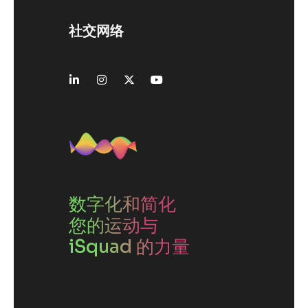
社交网络
数字化和简化
您的运动与
iSquad 的力量