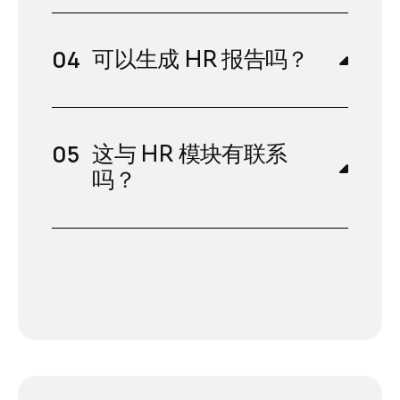
可以生成 HR 报告吗？
这与 HR 模块有联系
吗？