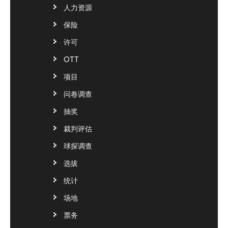
人力资源
保险
许可
OTT
项目
问卷调查
抽奖
裁判评估
球探调查
选拔
统计
场地
票务