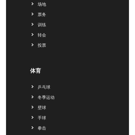
场地
票务
训练
转会
投票
体育
乒乓球
冬季运动
壁球
手球
拳击