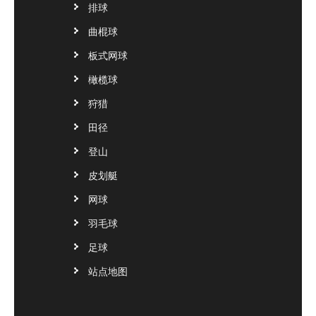
排球
曲棍球
板式网球
橄榄球
狩猎
田径
登山
皮划艇
网球
羽毛球
足球
站点地图