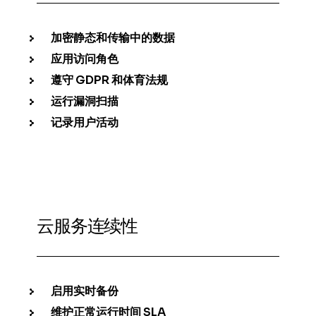
加密静态和传输中的数据
应用访问角色
遵守 GDPR 和体育法规
运行漏洞扫描
记录用户活动
云服务连续性
启用实时备份
维护正常运行时间 SLA