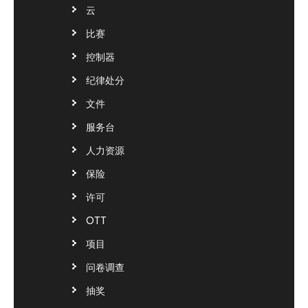
云
比赛
控制器
纪律处分
文件
服务台
人力资源
保险
许可
OTT
项目
问卷调查
抽奖