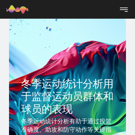
冬季运动统计分析用
于监督运动员群体和
球员的表现
冬季运动统计分析有助于通过投篮
准确度、助攻和防守动作等关键指