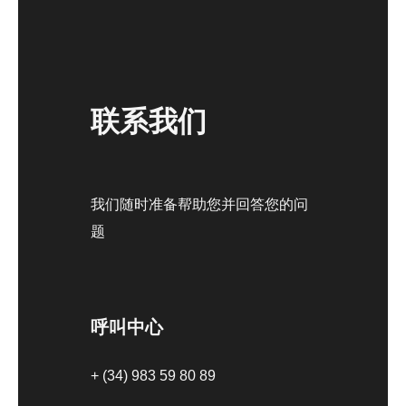
联系我们
我们随时准备帮助您并回答您的问
题
呼叫中心
+ (34) 983 59 80 89