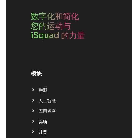
数字化和简化
您的运动与
iSquad 的力量
模块
联盟
人工智能
应用程序
奖项
计费