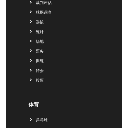
裁判评估
球探调查
选拔
统计
场地
票务
训练
转会
投票
体育
乒乓球