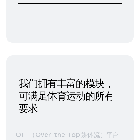
我们拥有丰富的模块，
可满足体育运动的所有
要求
OTT（Over-the-Top 媒体流）平台