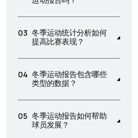
运动报告吗？
冬季运动统计分析如何
提高比赛表现？
冬季运动报告包含哪些
类型的数据？
冬季运动报告如何帮助
球员发展？