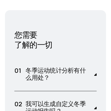
您需要
了解的一切
冬季运动统计分析有什
么用处？
我可以生成自定义冬季