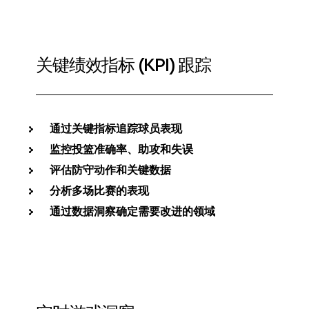
关键绩效指标 (KPI) 跟踪
通过关键指标追踪球员表现
监控投篮准确率、助攻和失误
评估防守动作和关键数据
分析多场比赛的表现
通过数据洞察确定需要改进的领域