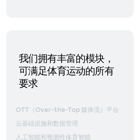
我们拥有丰富的模块，
可满足体育运动的所有
要求
OTT（Over-the-Top 媒体流）平台
云基础设施和数据管理
人工智能和预测性体育智能