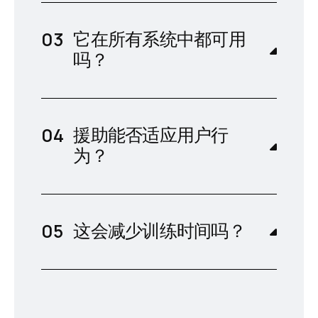
它在所有系统中都可用
吗？
援助能否适应用户行
为？
这会减少训练时间吗？