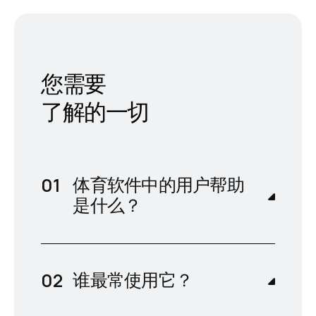
您需要
了解的一切
体育软件中的用户帮助
是什么？
谁最常使用它？