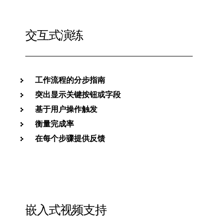
交互式演练
工作流程的分步指南
突出显示关键按钮或字段
基于用户操作触发
衡量完成率
在每个步骤提供反馈
嵌入式视频支持