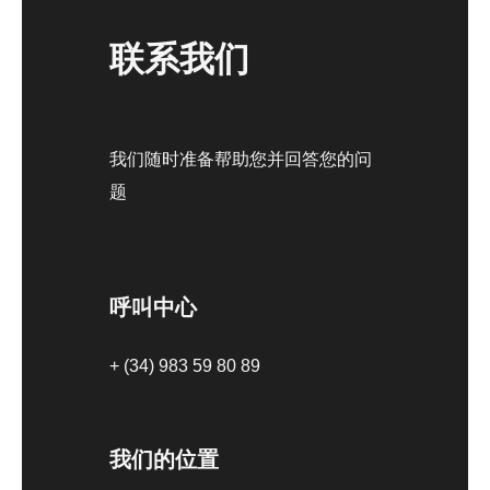
联系我们
我们随时准备帮助您并回答您的问
题
呼叫中心
+ (34) 983 59 80 89
我们的位置