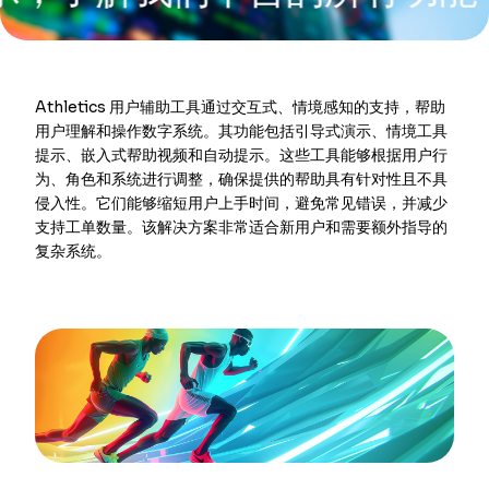
Athletics 用户辅助工具通过交互式、情境感知的支持，帮助
用户理解和操作数字系统。其功能包括引导式演示、情境工具
提示、嵌入式帮助视频和自动提示。这些工具能够根据用户行
为、角色和系统进行调整，确保提供的帮助具有针对性且不具
侵入性。它们能够缩短用户上手时间，避免常见错误，并减少
支持工单数量。该解决方案非常适合新用户和需要额外指导的
复杂系统。