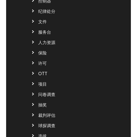
控制器
纪律处分
文件
服务台
人力资源
保险
许可
OTT
项目
问卷调查
抽奖
裁判评估
球探调查
选拔