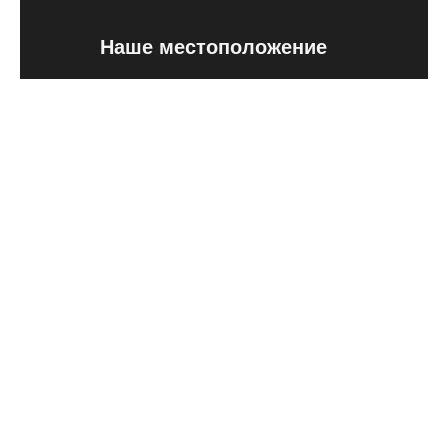
Наше местоположение
Avenida Rodrigo Zamorano 6
47151 Parque Tecnológico de
Boecillo Valladolid
Социальная сеть