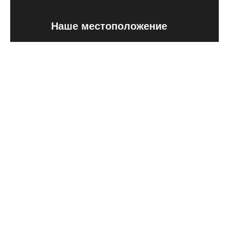
Наше местоположение
Avenida Rodrigo Zamorano 6
47151 Parque Tecnológico de
Boecillo Valladolid
Социальная сеть