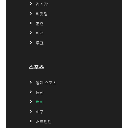
경기장
티켓팅
훈련
이적
투표
스포츠
동계 스포츠
등산
럭비
배구
배드민턴