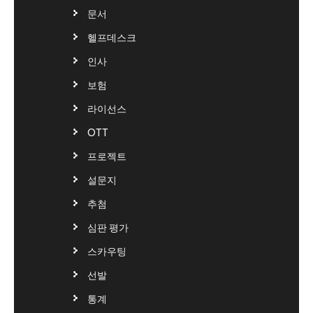
문서
헬프데스크
인사
보험
라이선스
OTT
프로젝트
설문지
추첨
심판 평가
스카우팅
선발
통계