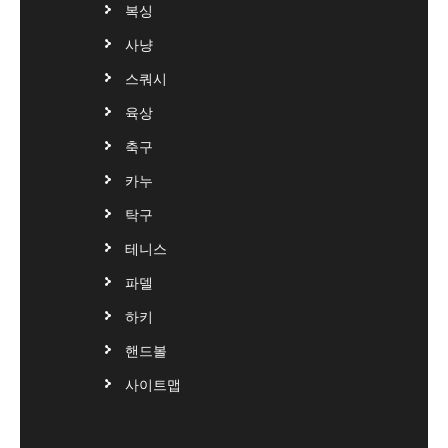
복싱
사냥
스쿼시
육상
축구
카누
탁구
테니스
파델
하키
핸드볼
사이트맵