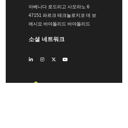
아베니다 로드리고 사모라노 6
47151 파르크 테크놀로지코 데 보
에시요 바야돌리드 바야돌리드
소셜 네트워크
디지털화 및 간소화
스포츠와 함께