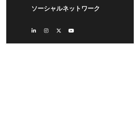
ソーシャルネットワーク
デジタル化と合理化
あなたのスポーツを
iSquadの力