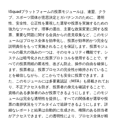
iSquadプラットフォームの投票モジュールは、連盟、クラ
ブ、スポーツ団体が意思決定とガバナンスのために、透明
性、安全性、公正性を重視した選挙や投票を実施するための
強力なツールです。理事の選出、主要な政策変更に関する投
票、重要な問題に関する会員からの意見収集など、このモジ
ュールはプロセス全体を効率化し、投票が効率的かつ完全な
説明責任をもって実施されることを保証します。投票モジュ
ールの最大の強みの一つは、そのセキュリティ機能です。シ
ステムは暗号化された投票プロトコルを使用することで、す
べての投票用紙の匿名性、改ざん防止、操作の自由を確保し
ます。投票者は、投票プロセスの完全性が維持されているこ
とを確信しながら、どこからでも安全に投票できます。ま
た、このモジュールには多要素認証（MFA）も搭載されてお
り、不正アクセスを防ぎ、投票者の身元を確認することで、
資格のある参加者のみが投票できるようにします。このモジ
ュールは完全な透明性を提供し、すべての関係者が選挙や投
票の進捗状況をリアルタイムで追跡できるようにします。詳
細なレポートと結果は自動的に生成され、権限のある担当者
がアクセスできます。この透明性により、プロセス全体が精