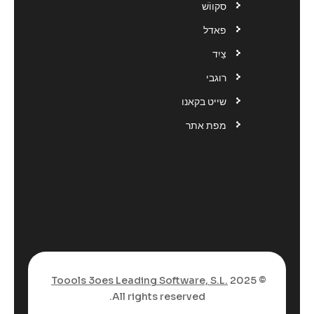
סקווֹשׁ
פאדל
צַיִד
רוגבי
שייט בקאנו
מפת אתר
Toools 3oes Leading Software, S.L.
© 2025
All rights reserved.