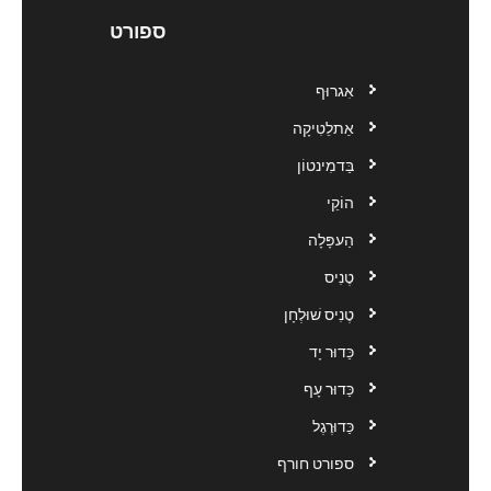
ספורט
אִגרוּף
אַתלֵטִיקָה
בַּדמִינטוֹן
הוֹקֵי
הַעפָּלָה
טֶנִיס
טֶנִיס שׁוּלְחָן
כַּדוּר יָד
כַּדוּר עָף
כַּדוּרֶגֶל
ספורט חורף