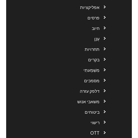
אפליקציות
פרסים
חיוב
עָנָן
תחרויות
בקרים
מִשְׁמַעתִי
מסמכים
דלפק עזרה
משאבי אנוש
ביטוחים
רישוי
OTT