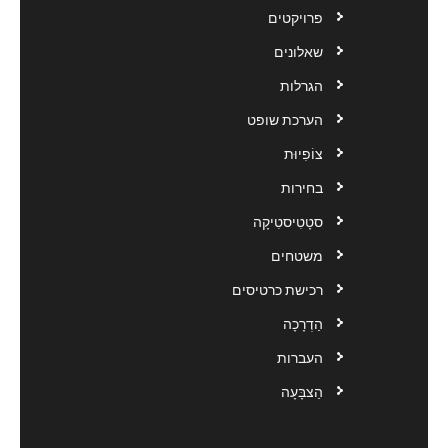
פרויקטים
שאלונים
הגרלות
הערכת שופט
צוֹפִיוּת
בחירות
סטָטִיסטִיקָה
משטחים
רכישת כרטיסים
הַדְרָכָה
העברות
הַצבָּעָה