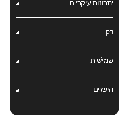
יתרונות עיקריים
רַק
שְׁמִישׁוּת
הישגים